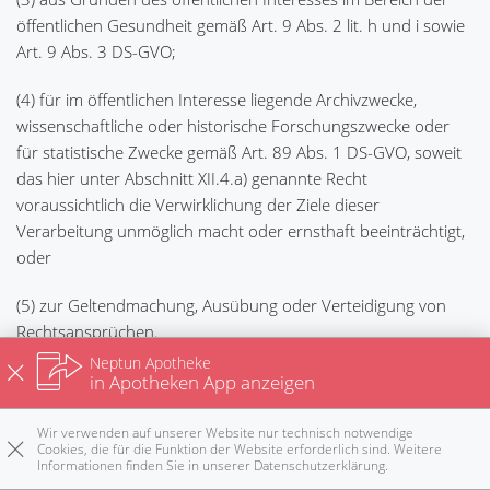
öffentlichen Gesundheit gemäß Art. 9 Abs. 2 lit. h und i sowie
Art. 9 Abs. 3 DS-GVO;
(4) für im öffentlichen Interesse liegende Archivzwecke,
wissenschaftliche oder historische Forschungszwecke oder
für statistische Zwecke gemäß Art. 89 Abs. 1 DS-GVO, soweit
das hier unter Abschnitt XII.4.a) genannte Recht
voraussichtlich die Verwirklichung der Ziele dieser
Verarbeitung unmöglich macht oder ernsthaft beeinträchtigt,
oder
(5) zur Geltendmachung, Ausübung oder Verteidigung von
Rechtsansprüchen.
Neptun Apotheke
5. Recht auf Unterrichtung
in Apotheken App anzeigen
Haben Sie das Recht auf Berichtigung, Löschung oder
Wir verwenden auf unserer Website nur technisch notwendige
Einschränkung der Verarbeitung gegenüber dem
Cookies, die für die Funktion der Website erforderlich sind. Weitere
Informationen finden Sie in unserer
Datenschutzerklärung
.
Rezepte
Anrufen
E-Mail
Notdienst
nach oben
Verantwortlichen geltend gemacht, ist dieser verpflichtet, allen