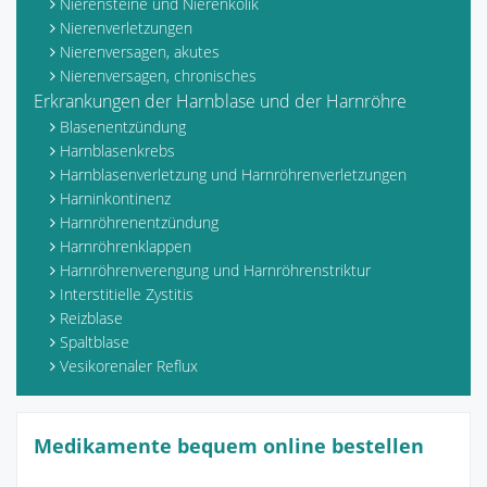
Nierensteine und Nierenkolik
Nierenverletzungen
Nierenversagen, akutes
Nierenversagen, chronisches
Erkrankungen der Harnblase und der Harnröhre
Blasenentzündung
Harnblasenkrebs
Harnblasenverletzung und Harnröhrenverletzungen
Harninkontinenz
Harnröhrenentzündung
Harnröhrenklappen
Harnröhrenverengung und Harnröhrenstriktur
Interstitielle Zystitis
Reizblase
Spaltblase
Vesikorenaler Reflux
Medikamente bequem online bestellen