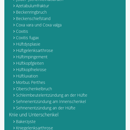
Azetabulumfraktur
Beckenringbruch
Beckenschiefstand
Coxa vara und Coxa valga
Coxitis
Coxitis fugax
Hüftdysplasie
Hüftgelenksarthrose
Hüftimpingement
Hüftkopfgleiten
Hüftkopfnekrose
Hüftluxation
Morbus Perthes
Oberschenkelbruch
Schleimbeutelentzündung an der Hüfte
Sehnenentzündung am Innenschenkel
Sehnenentzündung an der Hüfte
Knie und Unterschenkel
Bakerzyste
Kniegelenksarthrose