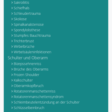
Sakroiliitis
Schiefhals
Schleudertrauma
Skoliose
Spinalkanalstenose
Spondylolisthese
Stumpfes Bauchtrauma
Trichterbrust
Wirbelbrüche
Wirbelsäuleninfektionen
Schulter und Oberarm
Bizepssehnenriss
Brüche des Oberarms
Frozen Shoulder
Kalkschulter
Oberarmkopfbruch
Rotatorenmanschettenriss
Rotatorenmanschettensyndrom
Schleimbeutelentzündung an der Schulter
Schlüsselbeinbruch