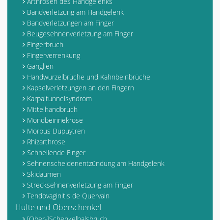
Arthrosen des Handgelenks
Bandverletzung am Handgelenk
Bandverletzungen am Finger
Beugesehnenverletzung am Finger
Fingerbruch
Fingerverrenkung
Ganglien
Handwurzelbrüche und Kahnbeinbrüche
Kapselverletzungen an den Fingern
Karpaltunnelsyndrom
Mittelhandbruch
Mondbeinnekrose
Morbus Dupuytren
Rhizarthrose
Schnellende Finger
Sehnenscheidenentzündung am Handgelenk
Skidaumen
Strecksehnenverletzung am Finger
Tendovaginitis de Quervain
Hüfte und Oberschenkel
[Ober-]Schenkelhalsbruch