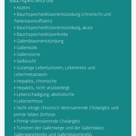
Bauchspeicheldrüse
Aszites
Bauchspeicheldrüsenentzündung (chronisch) und
Pankreasinsuffizienz
Bauchspeicheldrüsenentzündung, akute
Bauchspeicheldrüsenkrebs
Gallenblasenentzündung
Gallenkolik
Gallensteine
Gelbsucht
Gutartige Lebertumoren, Leberkrebs und
Lebermetastasen
Hepatitis, chronische
Hepatitis, nicht virusbedingt
Leberschädigung, alkoholische
Leberzirrhose
Nicht eitrige chronisch-destruierende Cholangitis und
primär biliäre Zirrhose
Primär sklerosierende Cholangitis
Tumoren der Gallenwege und der Gallenblase,
Gallengangskrebs und Gallenblasenkrebs