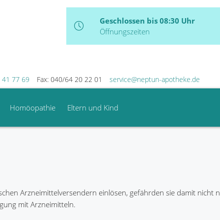
Geschlossen bis 08:30 Uhr
Öffnungszeiten
 41 77 69
Fax: 040/64 20 22 01
service@neptun-apotheke.de
Homöopathie
Eltern und Kind
hen Arzneimittelversendern einlösen, gefährden sie damit nicht nu
gung mit Arzneimitteln.