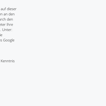
 auf dieser
en an den
urch den
eter Ihre
. Unter:
ie
es Google
 Kenntnis