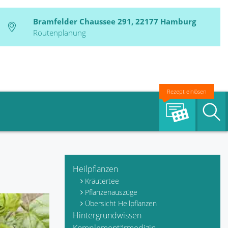
Bramfelder Chaussee 291, 22177 Hamburg
Routenplanung
Rezept einlösen
S
Heilpflanzen
Kräutertee
Pflanzenauszüge
Übersicht Heilpflanzen
Hintergrundwissen